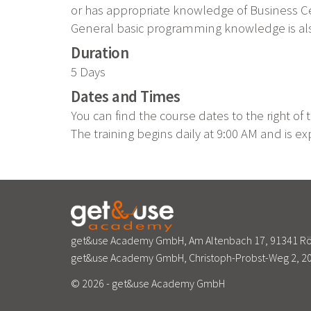
or has appropriate knowledge of Business Ce
General basic programming knowledge is als
Duration
5 Days
Dates and Times
You can find the course dates to the right of 
The training begins daily at 9:00 AM and is e
get&use Academy GmbH, Am Altenbach 17, 91341 Röt
get&use Academy GmbH, Christoph-Probst-Weg 2, 20
© 2026 - get&use Academy GmbH