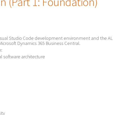
n (Part 1: Foundation)
e Visual Studio Code development environment and the AL
icrosoft Dynamics 365 Business Central.
e:
l software architecture
ity