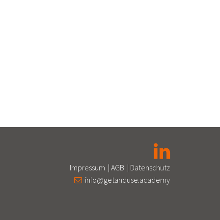
Impressum
|
AGB
|
Datenschutz
info@getanduse.academy