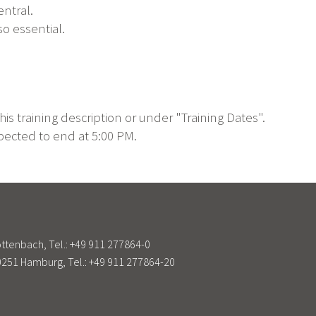
ntral.
o essential.
this training description or under "Training Dates".
xpected to end at 5:00 PM.
tenbach, Tel.:
+49 911 277864-0
251 Hamburg, Tel.:
+49 911 277864-20