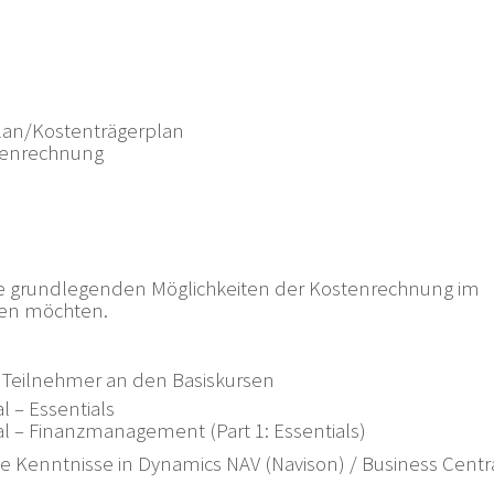
lan/Kostenträgerplan
tenrechnung
die grundlegenden Möglichkeiten der Kostenrechnung im
nen möchten.
r Teilnehmer an den Basiskursen
l – Essentials
al – Finanzmanagement (Part 1: Essentials)
Kenntnisse in Dynamics NAV (Navison) / Business Centr