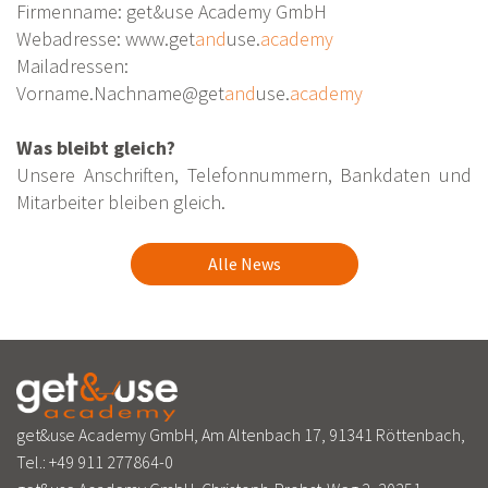
Firmenname: get&use Academy GmbH
Webadresse: www.get
and
use.
academy
Mailadressen:
Vorname.Nachname@get
and
use.
academy
Was bleibt gleich?
Unsere Anschriften, Telefonnummern, Bankdaten und
Mitarbeiter bleiben gleich.
Alle News
get&use Academy GmbH, Am Altenbach 17, 91341 Röttenbach,
Tel.:
+49 911 277864-0