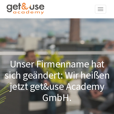
Navigat
Unser Firmenname hat
sich geändert: Wir heißen
jetzt get&use Academy
GmbH.