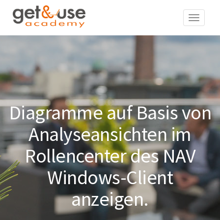
Navigat
Diagramme auf Basis von
Analyseansichten im
Rollencenter des NAV
Windows-Client
anzeigen.