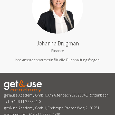
Johanna Brugman
Finance
Ihre Ansprechpartnerin für alle Buchhaltungsfragen.
get&use Academy GmbH, Am Altenbach 17, 91341 Röttenbach,
Tel.:
+49 911 277864-0
get&use Academy GmbH, Christoph-Probst-Weg 2, 20251
Hamburg, Tel.:
+49 911 277864-20